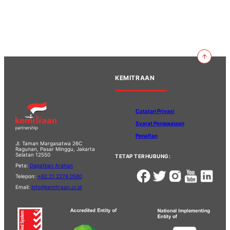
KEMITRAAN
Catatan Privasi
Syarat Penggunaan
Penafian
Jl. Taman Margasatwa 26C
Ragunan, Pasar Minggu, Jakarta
Selatan 12550
TETAP TERHUBUNG:
Peta:
Dapatkan Arahan
Telepon:
+62 21 2278 0580
Email:
info@kemitraan.or.id