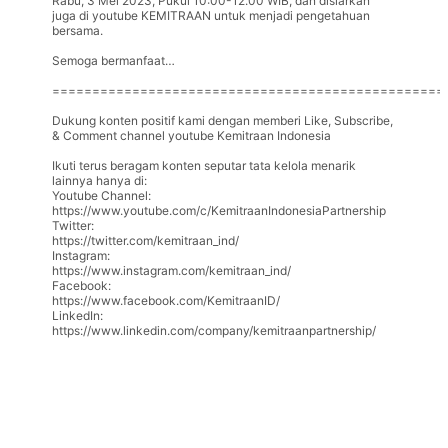
Rabu, 3 Mei 2023, Pukul 10:00-12.00 WIB, dan disiarkan
juga di youtube KEMITRAAN untuk menjadi pengetahuan
bersama.
Semoga bermanfaat…
=================================================
Dukung konten positif kami dengan memberi Like, Subscribe,
& Comment channel youtube Kemitraan Indonesia
Ikuti terus beragam konten seputar tata kelola menarik
lainnya hanya di:
Youtube Channel:
https://www.youtube.com/c/KemitraanIndonesiaPartnership
Twitter:
https://twitter.com/kemitraan_ind/
Instagram:
https://www.instagram.com/kemitraan_ind/
Facebook:
https://www.facebook.com/KemitraanID/
LinkedIn:
https://www.linkedin.com/company/kemitraanpartnership/