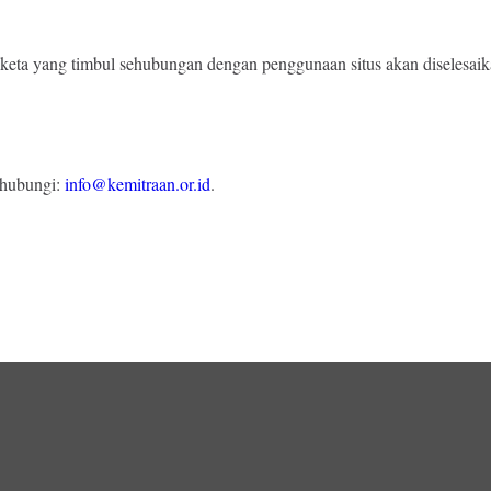
gketa yang timbul sehubungan dengan penggunaan situs akan diselesaika
 hubungi:
info@kemitraan.or.id
.