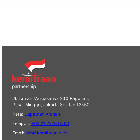
Jl. Taman Margasatwa 26C Ragunan,
Pasar Minggu, Jakarta Selatan 12550
Peta:
Dapatkan Arahan
Telepon:
+62 21 2278 0580
Email:
info@kemitraan.or.id