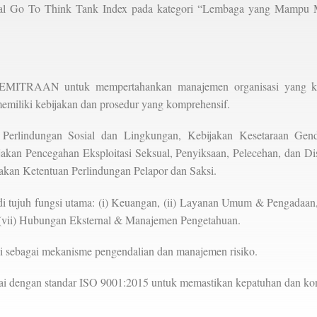
bal Go To Think Tank Index pada kategori “Lembaga yang Mampu 
KEMITRAAN untuk mempertahankan manajemen organisasi yang ku
iliki kebijakan dan prosedur yang komprehensif.
 Perlindungan Sosial dan Lingkungan, Kebijakan Kesetaraan Gende
bijakan Pencegahan Eksploitasi Seksual, Penyiksaan, Pelecehan, dan
jakan Ketentuan Perlindungan Pelapor dan Saksi.
di tujuh fungsi utama: (i) Keuangan, (ii) Layanan Umum & Pengadaan, 
 (vii) Hubungan Eksternal & Manajemen Pengetahuan.
i sebagai mekanisme pengendalian dan manajemen risiko.
esuai dengan standar ISO 9001:2015 untuk memastikan kepatuhan dan kon