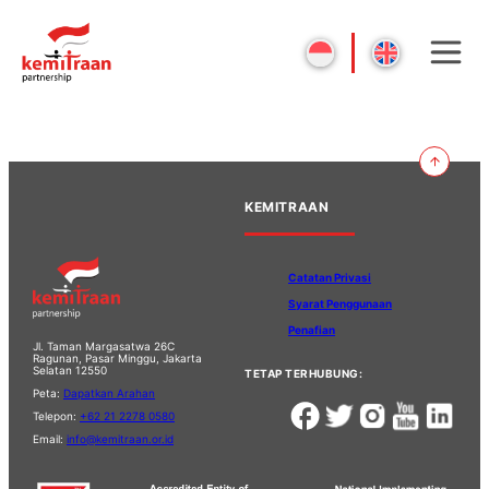
KEMITRAAN
Catatan Privasi
Syarat Penggunaan
Penafian
Jl. Taman Margasatwa 26C
Ragunan, Pasar Minggu, Jakarta
Selatan 12550
TETAP TERHUBUNG:
Peta:
Dapatkan Arahan
Telepon:
+62 21 2278 0580
Email:
info@kemitraan.or.id