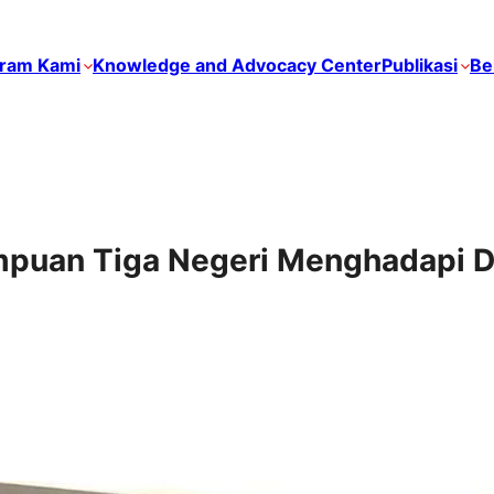
ram Kami
Knowledge and Advocacy Center
Publikasi
Be
uan Tiga Negeri Menghadapi 