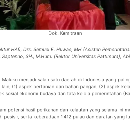
Dok. Kemitraan
irektur HAI), Drs. Semuel E. Huwae, MH (Asisten Pemerintah
s Saptenno, SH., M.Hum. (Rektor Universitas Pattimura), 
i Maluku menjadi salah satu daerah di Indonesia yang pali
 lain; (1) aspek pertanian dan bahan pangan, (2) aspek kel
pek sosial ekonomi budaya dan tata kelola pemerintahan (B
am potensi hasil perikanan dan kelautan yang selama ini 
pesisir, serta keberadaan 1.412 pulau dan daratan yang lu