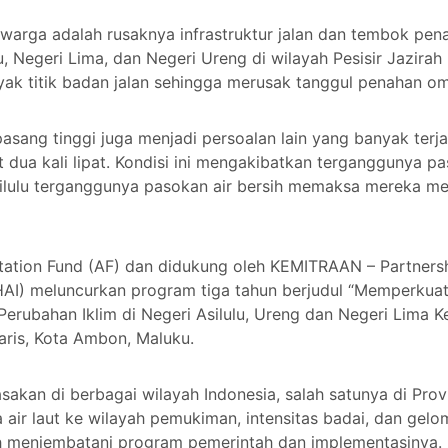
warga adalah rusaknya infrastruktur jalan dan tembok pen
u, Negeri Lima, dan Negeri Ureng di wilayah Pesisir Jazirah 
nyak titik badan jalan sehingga merusak tanggul penahan 
sang tinggi juga menjadi persoalan lain yang banyak terj
 dua kali lipat. Kondisi ini mengakibatkan terganggunya pa
silulu terganggunya pasokan air bersih memaksa mereka me
tation Fund (AF) dan didukung oleh KEMITRAAN – Partners
AI) meluncurkan program tiga tahun berjudul “Memperku
rubahan Iklim di Negeri Asilulu, Ureng dan Negeri Lima 
aris, Kota Ambon, Maluku.
akan di berbagai wilayah Indonesia, salah satunya di Prov
a air laut ke wilayah pemukiman, intensitas badai, dan g
h menjembatani program pemerintah dan implementasinya