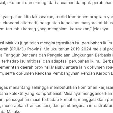
osial, ekonomi dan ekologi dari ancaman dampak perubahan 
yang akan kita laksanakan, terdiri komponen program ya
an ekonomi alternatif, penguatan kapasitas masyarakat kh
stem terumbu karang yang mengalami kerusakan,” jelasnya.
vinsi Maluku juga telah mengintegrasikan isu perubahan ik
ah (RPJMD) Provinsi Maluku tahun 2019-2024 melalui pr
a Tangguh Bencana dan Pengelolaan Lingkungan Berbasis Ke
terhadap isu mitigasi dan adaptasi perubahan iklim. Berb
 pemerintah daerah provinsi Maluku antara lain dokumen ro
klim, serta dokumen Rencana Pembangunan Rendah Karbon 
 tugas menantang sehingga membutuhkan komitmen kerjasam
saha kolektif yang komprehensif. Misalnya menggencarkan 
tari, pencegahan masif terhadap karhutla, menggalakkan p
, menerapkan transportasi, dan pembangunan infrastruktu
tda Maluku.