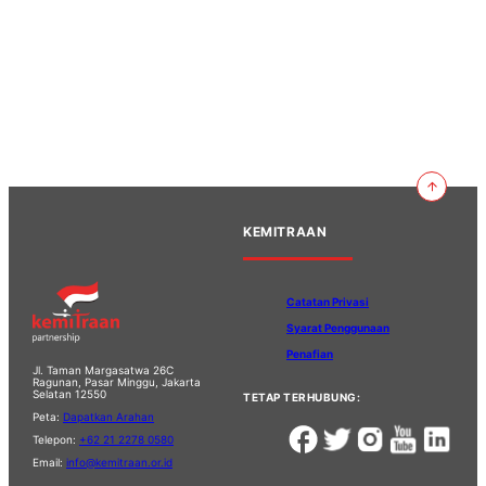
KEMITRAAN
Catatan Privasi
Syarat Penggunaan
Penafian
Jl. Taman Margasatwa 26C
Ragunan, Pasar Minggu, Jakarta
Selatan 12550
TETAP TERHUBUNG:
Peta:
Dapatkan Arahan
Telepon:
+62 21 2278 0580
Email:
info@kemitraan.or.id