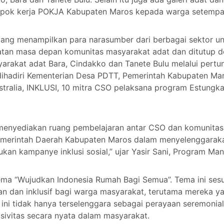
pok kerja POKJA Kabupaten Maros kepada warga setempa
 yang menampilkan para narasumber dari berbagai sektor un
atan masa depan komunitas masyarakat adat dan ditutup 
akat adat Bara, Cindakko dan Tanete Bulu melalui pertunj
t dihadiri Kementerian Desa PDTT, Pemerintah Kabupaten Ma
stralia, INKLUSI, 10 mitra CSO pelaksana program Estungkar
menyediakan ruang pembelajaran antar CSO dan komunitas ter
emerintah Daerah Kabupaten Maros dalam menyelenggarakan
ukan kampanye inklusi sosial,” ujar Yasir Sani, Program 
 tema “Wujudkan Indonesia Rumah Bagi Semua”. Tema ini se
dan inklusif bagi warga masyarakat, terutama mereka yan
ini tidak hanya terselenggara sebagai perayaan seremonial
sivitas secara nyata dalam masyarakat.