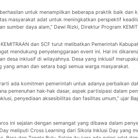
berhasilan untuk menampilkan beberapa praktik baik dan k
as masyarakat adat untuk meningkatkan perspektif keadila
an sumber daya alam,” Dewi Rizki, Direktur Program KEMI
, KEMITRAAN dan SCF turut melibatkan Pemerintah Kabupa
gat mendukung penyelenggaraan event ini. Hal ini dikarena
 desa inklusif di wilayahnya. Desa yang inklusif merupak
g yang aman dan setara bagi semua warga masyarakat.
rarti ada komitmen pemerintah untuk adanya perbaikan data
na pemenuhan hak-hak dasar, aspek partisipasi dalam pe
klusi, penyediaan aksesibilitas dan fasilitas umum,” ujar 
os ini sejalan dengan semangat yang dibawa dalam penyel
Day meliputi Cross Learning dari Sikola Inklusi Day yang m
 Bara dan Tanete Bulu. Selain itu juga ada galeri adat da