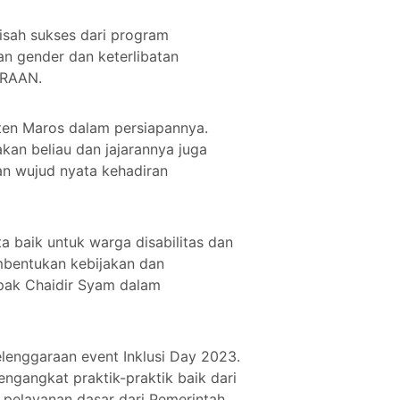
isah sukses dari program
n gender dan keterlibatan
TRAAN.
ten Maros dalam persiapannya.
kan beliau dan jajarannya juga
an wujud nyata kehadiran
 baik untuk warga disabilitas dan
mbentukan kebijakan dan
Bapak Chaidir Syam dalam
enggaraan event Inklusi Day 2023.
engangkat praktik-praktik baik dari
n pelayanan dasar dari Pemerintah