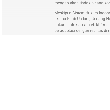
mengaburkan tindak pidana kor
Meskipun Sistem Hukum Indonesi
skema Kitab Undang-Undang Huk
hukum untuk secara efektif men
beradaptasi dengan realitas di
kebutuhan.
Kemitraan bekerja dengan duku
bukti elektronik dalam pemberan
Tujuan utama dari proyek ini a
korupsi. Strategi proyek ini be
protokol dan pedoman standar 
Mahkamah Agung dalam pemanfaa
Capaian Utama
Studi yang telah diselesaikan
para pemangku kepentingan ten
mendapatkan manfaat dari berba