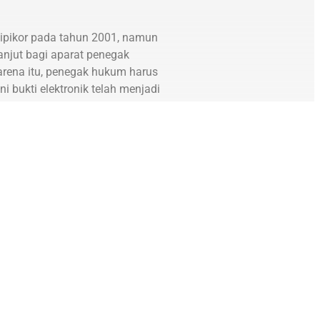
Tipikor pada tahun 2001, namun
njut bagi aparat penegak
arena itu, penegak hukum harus
 bukti elektronik telah menjadi
uk mengoptimalkan penggunaan
ersidangan tindak pidana
 elektronik yang mengadopsi
baga penegak hukum dan
an pemahaman dan pengetahuan
ra pemangku kepentingan juga
 elektronik yang