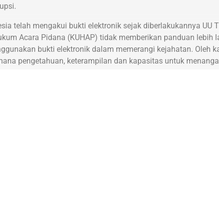
upsi.
a telah mengakui bukti elektronik sejak diberlakukannya UU 
um Acara Pidana (KUHAP) tidak memberikan panduan lebih la
ggunakan bukti elektronik dalam memerangi kejahatan. Oleh k
 mana pengetahuan, keterampilan dan kapasitas untuk menangani
ngan International Development Law Organization (IDLO) unt
tasan korupsi di Indonesia.
dalah untuk meningkatkan penggunaan bukti elektronik dalam p
rfokus pada (1) penguatan peraturan dan prosedur tentang bukti
internasional; dan (2) penguatan kapasitas kelembagaan lem
tan bukti elektronik dalam persidangan korupsi.
 dalam kerangka kerja proyek ini telah membantu meningkatk
tang pentingnya bukti elektronik dalam penegakan hukum. Pa
gai jenis pelatihan tentang penanganan dan pengelolaan bukti