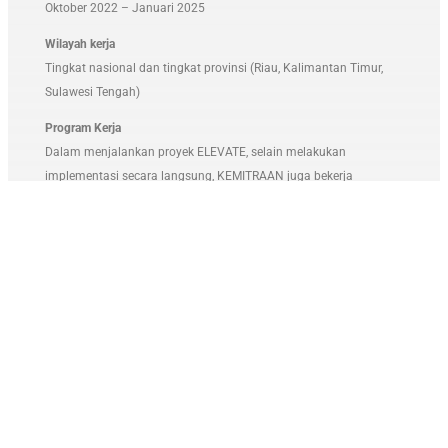
Oktober 2022 – Januari 2025
Wilayah kerja
Tingkat nasional dan tingkat provinsi (Riau, Kalimantan Timur,
Sulawesi Tengah)
Program Kerja
Dalam menjalankan proyek ELEVATE, selain melakukan
implementasi secara langsung, KEMITRAAN juga bekerja
bersama mitra di tingkat nasional maupun lokal di antaranya di
Provinsi Riau, Kalimantan Timur, dan Sulawesi Tengah.
Adapun strategi untuk mencapai tujuan program adalah:
a. Peningkatan kapasitas
kepada PPHAM, komunitas, organisasi
masyarakat sipil pendukung mengenai keamanan dan
perlindungan PPHAM lingkungan hidup serta penguatan
jaringan.
b. Dukungan teknis
untuk mendorong upaya kolektif negara dan
organisasi masyarakat sipil dalam menyediakan instrumen
perlindungan hukum kepada perempuan pembela HAM