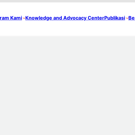
ram Kami
Knowledge and Advocacy Center
Publikasi
Be