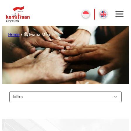
Home
/
Sylviana Murni
Mitra