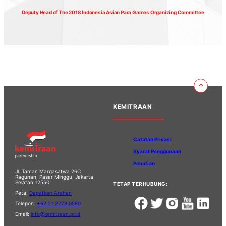
Deputy Head of The 2018 Indonesia Asian Para Games Organizing Committee
KEMITRAAN
Catatan Privasi
Syarat Penggunaan
Penafian
Jl. Taman Margasatwa 26C
Ragunan, Pasar Minggu, Jakarta
Selatan 12550
TETAP TERHUBUNG:
Peta:
Dapatkan Arahan
Telepon:
+62 21 2278 0580
Email:
info@kemitraan.or.id