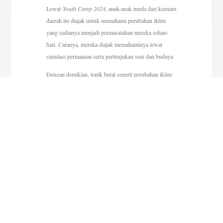
Lewat
Youth Camp 2024
, anak-anak muda dari keenam
daerah itu diajak untuk memahami perubahan iklim
yang sedianya menjadi permasalahan mereka sehari-
hari. Caranya, mereka diajak memahaminya lewat
simulasi permainan serta pertunjukan seni dan budaya.
Dengan demikian, topik berat seperti perubahan iklim
bisa dipahami dengan mudah dan menjadi obrolan
sehari-hari mereka. Sebab sejatinya perubahan iklim
juga berpengaruh pada kehidupan sehari-hari seperti
terganggunya stok pangan akibat musim tanam yang
kacau. Begitu pula banjir rob yang sangat mengganggu
aktivitas sehari-hari mereka seperti kuliah atau bekerja.
Direktur Operasional
Kemitraan
Saiful
Doeana
mengatakan Youth Camp sudah
diselenggarakan sejak 2022 hingga 2024 di setiap
tahunnya. Ini merupakan bagian dari pogram
Adaptation Fund di Kota Pekalongan yang salah satu