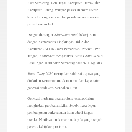
Kota Semarang, Kota Tegal, Kabupaten Demak, dan
Kabupaten Batang. Wilayah pesisir di enam daerah
tersebut sering terendam banjir rob lantaran naiknya
permukaan air laut.
Dengan dukungan
Adaptation Fund
, bekerja sama
dengan Kementerian Lingkungan Hidup dan
Kehutanan (KLHK) serta Pemerintah Provinsi Jawa
Tengah,
Kemitraan
mengadakan
Youth Camp 2024
di
Bandungan, Kabupaten Semarang pada 9-11 Agustus.
Youth Camp 2024
merupakan salah satu upaya yang
dilakukan Kemitraan untuk menanamkan kepedulian
generasi muda atas perubahan iklim.
Generasi muda merupakan ujung tombak dalam
menghadapi perubahan iklim. Sebab, masa depan
pembangunan berketahanan iklim ada di tangan
mereka. Nantinya, anak-anak muda pula yang menjadi
penentu kebijakan pro iklim.