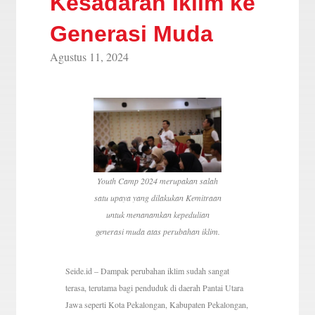
Kesadaran Iklim ke
Generasi Muda
Agustus 11, 2024
Youth Camp 2024 merupakan salah
satu upaya yang dilakukan Kemitraan
untuk menanamkan kepedulian
generasi muda atas perubahan iklim.
Seide.id – Dampak perubahan iklim sudah sangat
terasa, terutama bagi penduduk di daerah Pantai Utara
Jawa seperti Kota Pekalongan, Kabupaten Pekalongan,