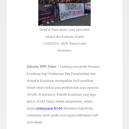
Demi di Purwokerto yang menyebut
sebagai aksi kamisan, Kamis
(22/8/2024). (IDN Times/Cokie
Sustrisno)
Jakarta, IDN Times
– Lembaga non-profit bernama
Kemitraan bagi Pembaruan Tata Pemerintahan atau
disingkat Kemitraan memaparkan hasil penelitian
terkait situasi terkini para pembela hak asasi manusia
(HAM) di Indonesia. Peneliti Kemitraan yang juga
aktivis HAM Zainal Abidin menjelaskan, pelaku
negara
pelanggaran HAM
didominasi kepolisian,
sedangkan untuk pelaku non-negara didominasi oleh
perusahaan.