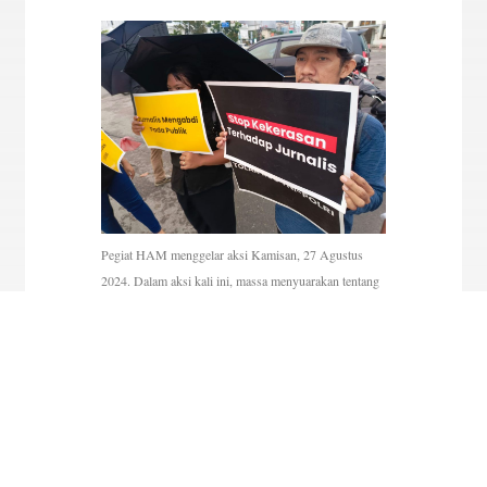
Pegiat HAM menggelar aksi Kamisan, 27 Agustus
2024. Dalam aksi kali ini, massa menyuarakan tentang
kasus dugaan pembunuhan berencana terhadap
wartawan Tribrata TV dan tiga anggota keluarganya
pada 27 Juni 2024. (IDN Times/Prayugo Utomo)
Artikel ini telah tayang di Idntimes.com dengan judul
“Riset Kemitraan: Polisi Banyak Lakukan Pelanggaran
HAM”.