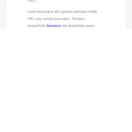
(30/1).
Laode mengatakan ada segudang pekerjaan rumah
(PR) yang menanti para capres. Misalnya
memperbaiki
demokrasi
dan akuntabilitas partai
politik.
“Kemudian menghilangkan semua
politik uang
dan
penyakit demokrasi. Politik uang harus dikurangi
karena itu tidak akan menaikkan (poin demokrasi),”
ujar dia.
Laode menyebut tugas lainnya, yakni menghilangkan
korupsi pada aparat penegak hukum dan militer.
Kemudian menghilangkan semua suap atau gratifikasi
dalam dunia usaha,
“Berikutnya mengembalikan independensi KPK
(Komisi Pemberantasan Korupsi) dan mengundangkan
rancangan undang-undang asset recovery,” ucap dia.
Terakhir, merevisi undang-undang tindak pidana