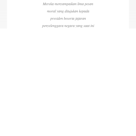
Mereka menyampaikan lima pesan
moral yang ditujukan kepada
presiden beserta jajaran
penyelenggara negara yang saat ini
dinilai melakukan penyelewengan
nilai moralitas dan etika terutama
menjelang kontestasi pemilu 2024.
ANTARA FOTO/Indrianto Eko
Suwarso/aww.
Mantan Pimpinan Komisi Pemberantasan Korupsi
(KPK) tahun 2003 hingga 2019, (dari kiri ke kanan)
Mohammad Jassin, Mas Achmad Santosa, Erry
Riyana Hardjapamekas, Basaria Panjaitan,
Taufiequrachman Ruki, Zulkarnain, Waluyo, dan Laode
M Syarif berfoto bersama usai memberikan keterangan
pers di Gedung ACLC KPK, Jakarta, Senin
(5/2/2024). Mereka menyampaikan lima pesan moral