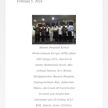
Februari 5, 2024
Mantan Pimpinan Komisi
Pemberantasan Korupsi (KPK) tahun
2003 hingga 2019, (dari kiri ke
kanan) Mohammad Jassin, Mas
Achmad Santosa, Erry Riyana
Hardjapamekas, Basaria Panjaitan,
Taufiequrachman Ruki, Zulkarnain,
Waluyo, dan Laode M Syarif berfoto
bersama usai memberikan
keterangan pers di Gedung ACLC
KPK, Jakarta, Senin (5/2/2024).