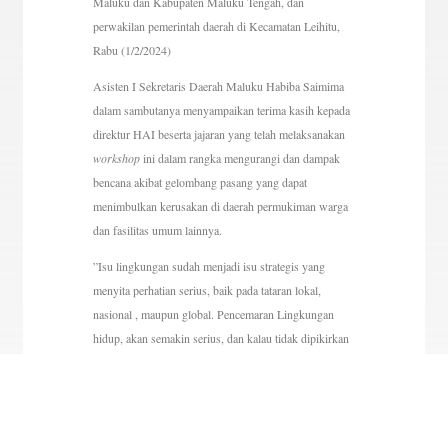
Maluku dan Kabupaten Maluku Tengah, dan
perwakilan pemerintah daerah di Kecamatan Leihitu,
Rabu (1/2/2024)
Asisten I Sekretaris Daerah Maluku Habiba Saimima
dalam sambutanya menyampaikan terima kasih kepada
direktur HAI beserta jajaran yang telah melaksanakan
workshop
ini dalam rangka mengurangi dan dampak
bencana akibat gelombang pasang yang dapat
menimbulkan kerusakan di daerah permukiman warga
dan fasilitas umum lainnya.
”Isu lingkungan sudah menjadi isu strategis yang
menyita perhatian serius, baik pada tataran lokal,
nasional , maupun global. Pencemaran Lingkungan
hidup, akan semakin serius, dan kalau tidak dipikirkan
bersama dampak-dampak yang terjadi terhadap
lingkungan tidak hanya terkait pada satu atau dua segi
saja. Tetapi saling berkaitan satu dan lainnya, sesuai
dengan siat lingkungannya, serta saling mempengaruhi