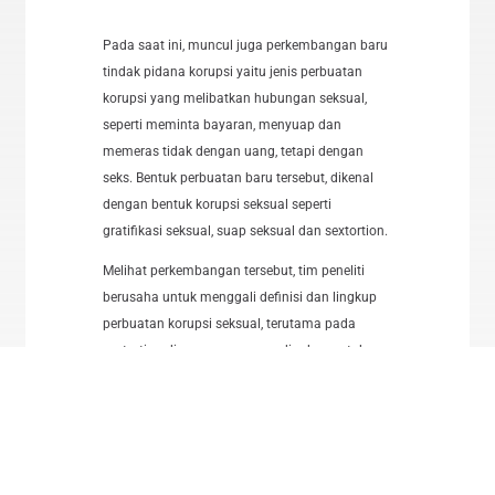
Pada saat ini, muncul juga perkembangan baru
tindak pidana korupsi yaitu jenis perbuatan
korupsi yang melibatkan hubungan seksual,
seperti meminta bayaran, menyuap dan
memeras tidak dengan uang, tetapi dengan
seks. Bentuk perbuatan baru tersebut, dikenal
dengan bentuk korupsi seksual seperti
gratifikasi seksual, suap seksual dan sextortion.
Melihat perkembangan tersebut, tim peneliti
berusaha untuk menggali definisi dan lingkup
perbuatan korupsi seksual, terutama pada
sextortion dimana seseorang dipaksa untuk
menukar haknya dengan hubungan seksual
yang tidak diinginkan sebagai bentuk quid pro
quo (kompensasi). Penelitian ini juga akan
membahas hubungan seksual atau hubungan
asmara yang dilakukan karena suka sama suka