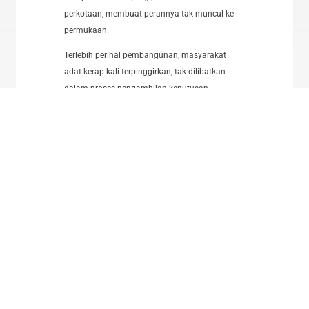
perkotaan, membuat perannya tak muncul ke
permukaan.
Terlebih perihal pembangunan, masyarakat
adat kerap kali terpinggirkan, tak dilibatkan
dalam proses pengambilan keputusan,
sehingga kebijakan yang dibuat justru
merugikan keberlangsungan hidup mereka dan
berpotensi merusak lingkungan. Tak heran jika
masyarakat adat kemudian menjadi kelompok
marginal dan terampas hak dasarnya sebaga
anggota masyarakat. Hal ini disebabkan
dampak dari pembangunan rezim orde baru
yang bergantung pada ekstraksi dan eksploitasi
Sumber Daya Alam (SDA), sehingga dapat
meningkatkan angka pertumbuhan ekonomi
serta investasi asing. Padahal, masyarakat adat
merupakan bagian dari kebudayaan dan
identitas Indonesia.