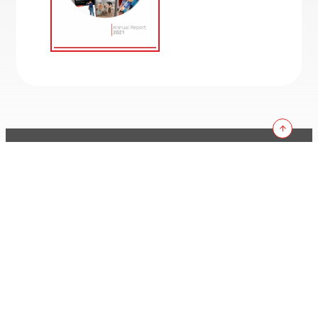
KEMITRAAN
Catatan Privasi
Syarat Penggunaan
Penafian
Jl. Taman Margasatwa 26C
Ragunan, Pasar Minggu, Jakarta
Selatan 12550
TETAP TERHUBUNG:
Peta:
Dapatkan Arahan
Telepon:
+62 21 2278 0580
Email:
info@kemitraan.or.id