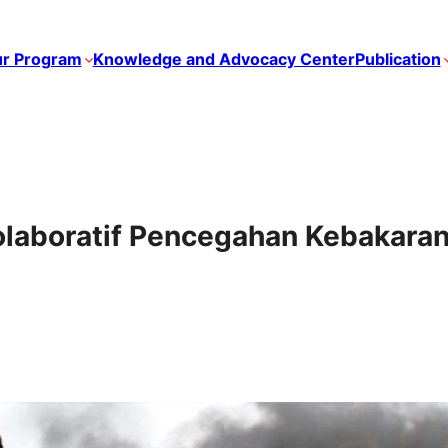
r Program
Knowledge and Advocacy Center
Publication
laboratif Pencegahan Kebakara