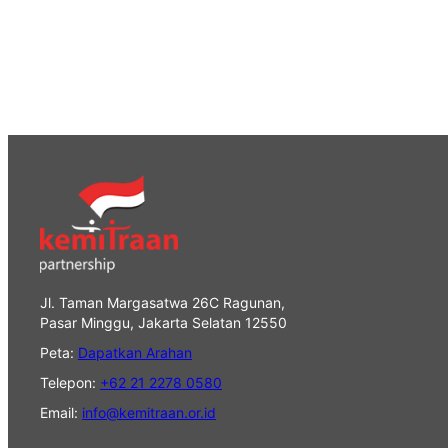
Jl. Taman Margasatwa 26C Ragunan,
Pasar Minggu, Jakarta Selatan 12550
Peta:
Dapatkan Arahan
Telepon:
+62 21 2278 0580
Email:
info@kemitraan.or.id