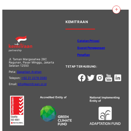
KEMITRAAN
Catatan Privasi
Syarat Penggunaan
Penafian
Jl. Taman Margasatwa 26C
Ragunan, Pasar Minggu, Jakarta
Selatan 12550
TETAP TERHUBUNG:
Peta:
Dapatkan Arahan
Telepon:
+62 21 2278 0580
Email:
info@kemitraan.or.id