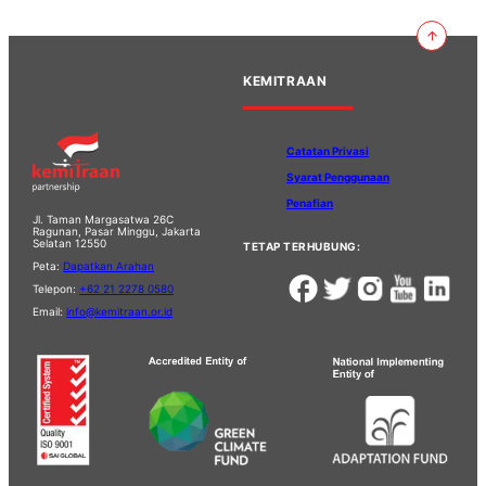
KEMITRAAN
Catatan Privasi
Syarat Penggunaan
Penafian
Jl. Taman Margasatwa 26C
Ragunan, Pasar Minggu, Jakarta
Selatan 12550
TETAP TERHUBUNG:
Peta:
Dapatkan Arahan
Telepon:
+62 21 2278 0580
Email:
info@kemitraan.or.id