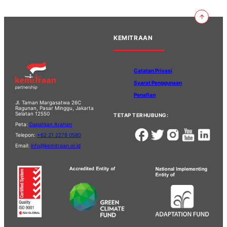
KEMITRAAN
Catatan Privasi
Syarat Penggunaan
Penafian
Jl. Taman Margasatwa 26C
Ragunan, Pasar Minggu, Jakarta
Selatan 12550
TETAP TERHUBUNG:
Peta:
Dapatkan Arahan
Telepon:
+62 21 2278 0580
Email:
info@kemitraan.or.id