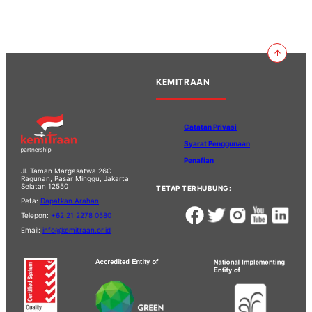
KEMITRAAN
Catatan Privasi
Syarat Penggunaan
Penafian
Jl. Taman Margasatwa 26C
Ragunan, Pasar Minggu, Jakarta
Selatan 12550
TETAP TERHUBUNG:
Peta:
Dapatkan Arahan
Telepon:
+62 21 2278 0580
Email:
info@kemitraan.or.id