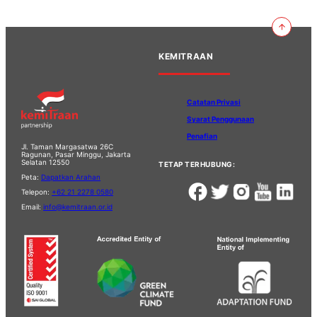
KEMITRAAN
Catatan Privasi
Syarat Penggunaan
Penafian
Jl. Taman Margasatwa 26C
Ragunan, Pasar Minggu, Jakarta
Selatan 12550
TETAP TERHUBUNG:
Peta:
Dapatkan Arahan
Telepon:
+62 21 2278 0580
Email:
info@kemitraan.or.id