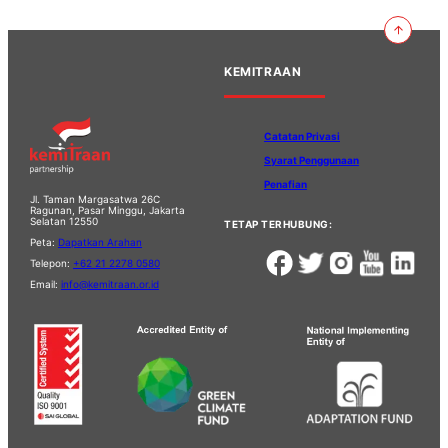
KEMITRAAN
Catatan Privasi
Syarat Penggunaan
Penafian
Jl. Taman Margasatwa 26C
Ragunan, Pasar Minggu, Jakarta
Selatan 12550
TETAP TERHUBUNG:
Peta:
Dapatkan Arahan
Telepon:
+62 21 2278 0580
Email:
info@kemitraan.or.id