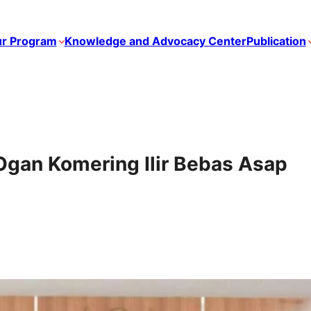
r Program
Knowledge and Advocacy Center
Publication
gan Komering Ilir Bebas Asap