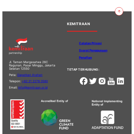
KEMITRAAN
Catatan Privasi
Syarat Penggunaan
Penafian
Jl. Taman Margasatwa 26C
Ragunan, Pasar Minggu, Jakarta
Selatan 12550
TETAP TERHUBUNG:
Peta:
Dapatkan Arahan
Telepon:
+62 21 2278 0580
Email:
info@kemitraan.or.id