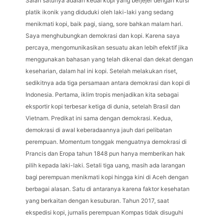
Salah satunya adalah kedai kopi yang berjejer dengan kursi
platik ikonik yang diduduki oleh laki-laki yang sedang
menikmati kopi, baik pagi, siang, sore bahkan malam hari.
Saya menghubungkan demokrasi dan kopi. Karena saya
percaya, mengomunikasikan sesuatu akan lebih efektif jika
menggunakan bahasan yang telah dikenal dan dekat dengan
keseharian, dalam hal ini kopi. Setelah melakukan riset,
sedikitnya ada tiga persamaan antara demokrasi dan kopi di
Indonesia. Pertama, iklim tropis menjadikan kita sebagai
eksportir kopi terbesar ketiga di dunia, setelah Brasil dan
Vietnam. Predikat ini sama dengan demokrasi. Kedua,
demokrasi di awal keberadaannya jauh dari pelibatan
perempuan. Momentum tonggak menguatnya demokrasi di
Prancis dan Eropa tahun 1848 pun hanya memberikan hak
pilih kepada laki-laki. Setali tiga uang, masih ada larangan
bagi perempuan menikmati kopi hingga kini di Aceh dengan
berbagai alasan. Satu di antaranya karena faktor kesehatan
yang berkaitan dengan kesuburan. Tahun 2017, saat
ekspedisi kopi, jurnalis perempuan Kompas tidak disuguhi