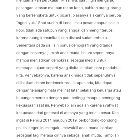
mendamaikan pertikaian. Misalnya, saat ingin mengajak
pasangan, atasan maupun rekan kerja, bahkan orang-orang
yang bersengketa untuk bicara, biasanya ajakannya berupa
“ngopi yuk.” Saat sudah di kedai, mau pesan apapun selain
kopi, tidak ada satupun yang janggal dan menginterupsi,
karena ruang komunikasi dan diskusi sudah terbuka.
Sementara pada sisi lain bonus demografi yang ditandai
dengan besarnya jumlah anak muda, belum sepenuhnya
mampu menjadikan demokrasi sebagai media untuk
mencapai tujuan seperti yang dicita-citakan para pendahulu
kita. Penyebabnya, karena anak muda tidak sepenuhnya
dilibatkan dalam berdemokrasi. Jikapun ada, kita dapat
dengan telanjang mata melihat latar belakang keluarga atau
hubungan mereka dengan para petinggi maupun pemegang
kekuasaan saat ini. Penyebab lain adalah karena syahwat
kekuasaan dari generasi di atasnya yang terlalu besar. Kita
ingat di Pemilu 2014 maupun 2019, berbondong-bondong
politisi negeri ini mengaku mewakili anak muda, bahkan
sebagian lagi merasa dirinya sebagai anak muda. Tampilan