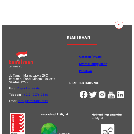
KEMITRAAN
Catatan Privasi
Syarat Penggunaan
Penafian
Jl. Taman Margasatwa 26C
Ragunan, Pasar Minggu, Jakarta
Selatan 12550
TETAP TERHUBUNG:
Peta:
Dapatkan Arahan
Telepon:
+62 21 2278 0580
Email:
info@kemitraan.or.id