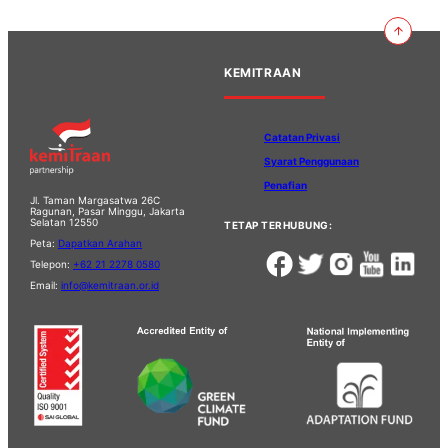
KEMITRAAN
Catatan Privasi
Syarat Penggunaan
Penafian
Jl. Taman Margasatwa 26C
Ragunan, Pasar Minggu, Jakarta
Selatan 12550
TETAP TERHUBUNG:
Peta:
Dapatkan Arahan
Telepon:
+62 21 2278 0580
Email:
info@kemitraan.or.id