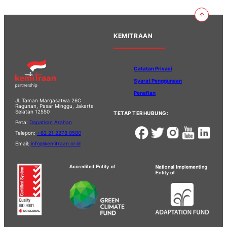
KEMITRAAN
Catatan Privasi
Syarat Penggunaan
Penafian
Jl. Taman Margasatwa 26C
Ragunan, Pasar Minggu, Jakarta
Selatan 12550
TETAP TERHUBUNG:
Peta:
Dapatkan Arahan
Telepon:
+62 21 2278 0580
Email:
info@kemitraan.or.id