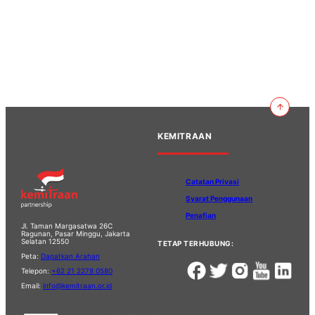
KEMITRAAN
Catatan Privasi
Syarat Penggunaan
Penafian
Jl. Taman Margasatwa 26C
Ragunan, Pasar Minggu, Jakarta
Selatan 12550
TETAP TERHUBUNG:
Peta:
Dapatkan Arahan
Telepon:
+62 21 2278 0580
Email:
info@kemitraan.or.id