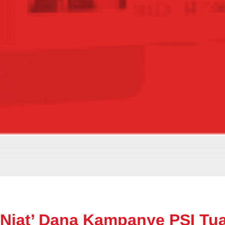
 Niat’ Dana Kampanye PSI Tua