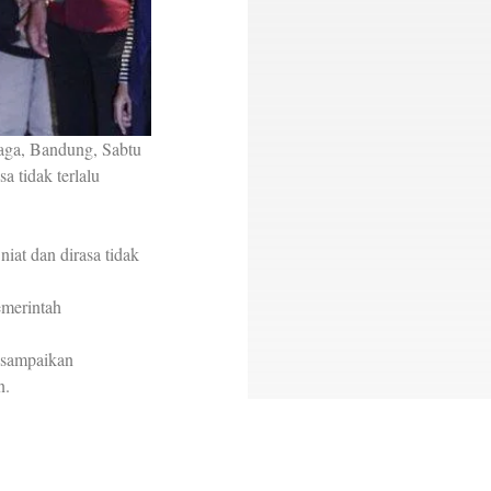
raga, Bandung, Sabtu
a tidak terlalu
niat dan dirasa tidak
emerintah
isampaikan
n.
 itu sebagai sesuatu
1/2024). Sebagaimana
 yang paling berbeda