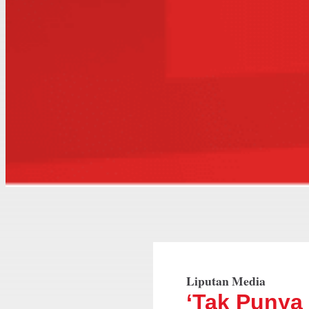
Liputan Media
‘Tak Punya