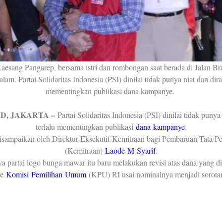
sang Pangarep, bersama istri dan rombongan saat berada di Jalan B
lam. Partai Solidaritas Indonesia (PSI) dinilai tidak punya niat dan diras
mementingkan publikasi dana kampanye.
D, JAKARTA –
Partai Solidaritas Indonesia (PSI) dinilai tidak punya 
terlalu mementingkan publikasi
dana kampanye
.
disampaikan oleh Direktur Eksekutif Kemitraan bagi Pembaruan Tata P
(Kemitraan)
Laode M Syarif
.
a partai logo bunga mawar itu baru melakukan revisi atas dana yang d
ke
Komisi Pemilihan Umum
(KPU) RI usai nominalnya menjadi sorota
 baru berubah. Berarti PSI itu tidak punya niatan untuk memublikasikan
diketahui,” kata Laode di kawasan Menteng, Jakarta Pusat, Kamis (18/
ana awal kampanye (LADK) PSI menjadi perbincangan usai nominalnya