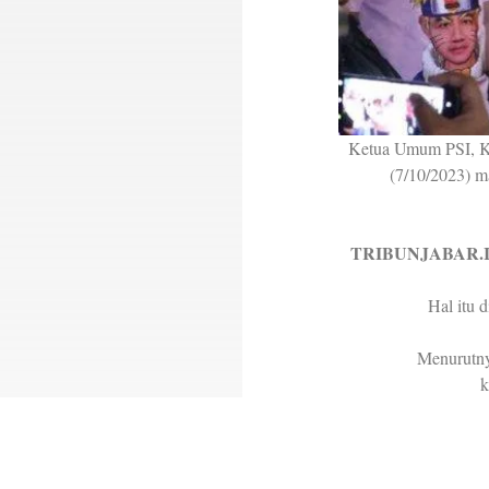
Ketua Umum PSI, Kae
(7/10/2023) ma
TRIBUNJABAR.I
Hal itu 
Menurutny
”Setelah diributkan
yang penting untuk 
diketahui laporan d