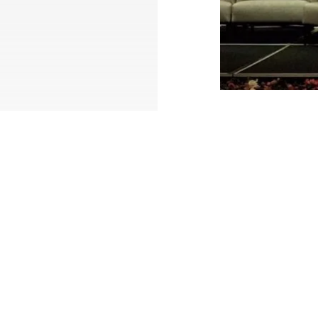
Jakarta:
DKI Jakarta
menjadi
130 serangan terjadi sepan
“Serangan terjadi di DKI, ki
paparan laporan bertajuk 
Pusat, Jumat, 27 September
Zainal menyebut serangan y
(Serangan) tertinggi (bentu
baik ringan dan berat,” jela
Selain itu, beberapa pembe