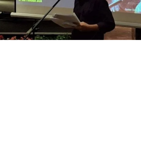
 daerah tertinggi terjadinya penyerangan terhadap pembela hak asasi m
jang 2014-2023.
ta faham konsentrasi (aksi) massa terjadi di Jakarta,” ujar peneliti Kem
Catatan Kelabu Pelindungan terhadap Pembela HAM 2014–2023, di kaw
 2024.
ang diterima pembela HAM bentuknya beragam. Mulai dari serangan fi
knya) fisik penganiyaan dalam berbagai bentuk,
snya.
la HAM alami pengusiran dan pembubaran ketika menggelar unjuk rasa.