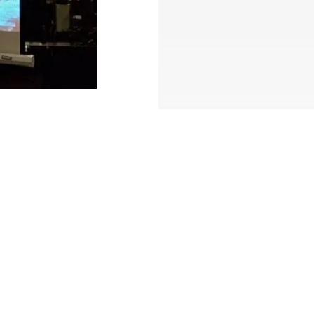
anusia (
HAM
). Tercatat,
itraan, Zainal Abidin, dalam
asan Gondangdia, Jakarta
sik hingga penganiayaan.
 Beberapa kantor aktivis