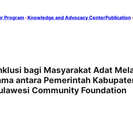
r Program
Knowledge and Advocacy Center
Publication
klusi bagi Masyarakat Adat Mela
ma antara Pemerintah Kabupate
lawesi Community Foundation